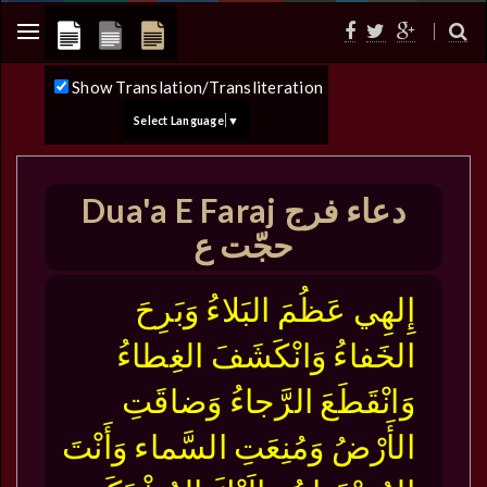
Show Translation/Transliteration
Select Language
▼
Dua'a E Faraj دعاء فرج
حجّت ع
إِلهِي عَظُمَ البَلاءُ وَبَرِحَ
الخَفاءُ وَانْكَشَفَ الغِطاءُ
وَانْقَطَعَ الرَّجاءُ وَضاقَتِ
الأَرْضُ وَمُنِعَتِ السَّماء وَأَنْتَ