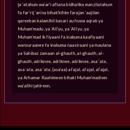
ţa ‘atahum wa’ar’raftana bidhalika manzilatahum
fa far’rij ‘an’na bihak’kihim farajan ‘aajilan
qareeban kalamihil basari au huwa aqrab ya
Muham’madu, ya ‘Ali’yu, ya ‘Ali’yu, ya
Muham’mad ik fiyaani fa inakuma kaafiyaani
wansuraanee fa inakuma naasiraani ya maulana
ya Sahibaz zamaan al-ghauth, al-ghauth, al-
ghauth, adriknee, adriknee, adriknee, asa ‘ata,
asa ‘ata, asa ‘ata, (asa’aa) al’ajal, al’ajal, al’ajal,
ya Arhamar Raahimeen bihaki Muham’madiwn
wa’alihi ţahireen.