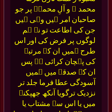
محمد ۖ و آلِ محمدۖ پر جو
صاحبان امر ہیں وہی ہیں
جن کی اطاعت تو نے ہم
لوگوں پر فرض کی اور اس
طرح ہمیں ان کے مرتبہ
کی پہچان کرائی ہے پس
ان کے صدقے میں ہمیں
آسودگی عطا فرما جلد تر
نزدیک ترگویا آنکھ جھپکنے
میں یا اس سے مشتاب یا