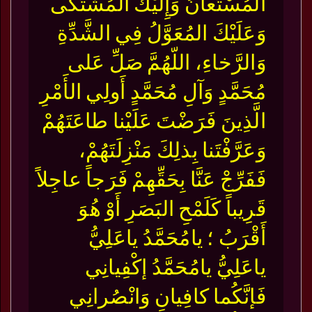
المُسْتَعانُ وَإِلَيْكَ المُشْتَكَى
وَعَلَيْكَ المُعَوَّلُ فِي الشَّدِّةِ
وَالرَّخاءِ، اللّهُمَّ صَلِّ عَلى
مُحَمَّدٍ وَآلِ مُحَمَّدٍ أَولِي الأَمْرِ
الَّذِينَ فَرَضْتَ عَلَيْنا طاعَتَهُمْ
وَعَرَّفْتَنا بِذلِكَ مَنْزِلَتَهُمْ،
فَفَرِّجْ عَنَّا بِحَقِّهِمْ فَرَجاً عاجِلاً
قَرِيباً كَلَمْحِ البَصَرِ أَوْ هُوَ
أَقْرَبُ ؛ يامُحَمَّدُ ياعَلِيُّ
ياعَلِيُّ يامُحَمَّدُ إكْفِيانِي
فَإنَّكُما كافِيانِ وَانْصُرانِي