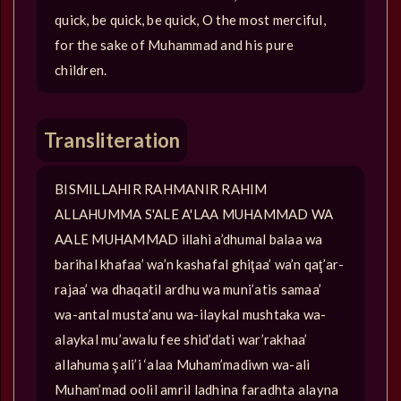
quick, be quick, be quick, O the most merciful,
for the sake of Muhammad and his pure
children.
Transliteration
BISMILLAHIR RAHMANIR RAHIM
ALLAHUMMA S'ALE A'LAA MUHAMMAD WA
AALE MUHAMMAD illahi a’dhumal balaa wa
barihal khafaa’ wa’n kashafal ghiţaa’ wa’n qaţ’ar-
rajaa’ wa dhaqatil ardhu wa muni’atis samaa’
wa-antal musta’anu wa-ilaykal mushtaka wa-
alaykal mu’awalu fee shid’dati war’rakhaa’
allahuma şali’i ‘alaa Muham’madiwn wa-ali
Muham’mad oolil amril ladhina faradhta alayna