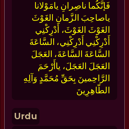
فَإنَّكُما ناصِرانِ يامَوْلانا
ياصاحِبَ الزَّمانِ الغَوْثَ
الغَوْثَ الغَوْثَ، أَدْرِكْنِي
أَدْرِكْنِي أَدْرِكْنِي، السَّاعَةَ
السَّاعَةَ السَّاعَةَ، العَجَلَ
العَجَلَ العَجَلَ، ياأَرْحَمَ
الرَّاحِمينَ بِحَقِّ مُحَمَّدٍ وَآلِهِ
الطّاهِرِينَ
Urdu