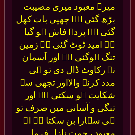
میرے معبود میری مصیبت
بڑھ گئی ہے چھپی بات کھل
گئی ہے پردہ فاش ہو گیا
ہے امید ٹوٹ گئی ہے زمین
تنگ ہوگئی ہے اور آسمان
نے رکاوٹ ڈال دی تو ہی
مدد کرنے والااور تجھی سے
شکایت ہو سکتی ہے اور
تنگی و آسانی میں صرف تو
ہی سہارا بن سکتا ہے اے
معبود رحمت نازل فرما