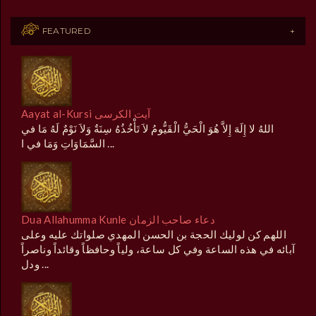
FEATURED
Aayat al-Kursi آیت الکرسی
اللهُ لا إِلَهَ إِلاَّ هُوَ الْحَيُّ الْقَيُّومُ لاَ تَأْخُذُهُ سِنَةٌ وَلاَ نَوْمٌ لَهُ مَا في
السَّمَاوَاتِ وَمَا في ا ...
Dua Allahumma Kunle دعاء صاحب الزمان
اللهم كن لوليك الحجة بن الحسن المهدي صلواتك عليه وعلى
آبائه في هذه الساعة وفي كل ساعة، ولياً وحافظاً وقائداً وناصراً
ودل ...