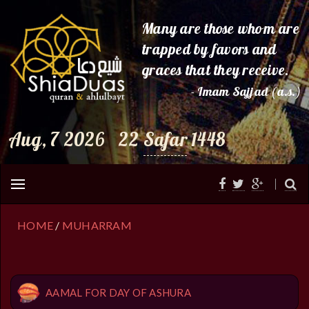
Many are those whom are
trapped by favors and
graces that they receive.
- Imam Sajjad (a.s.)
Aug, 7 2026
22
Safar
1448
HOME
/
MUHARRAM
AAMAL FOR DAY OF ASHURA