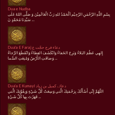
Dua e Nudba
بِسْمِ اللَّهِ الرَّحْمٰنِ الرَّحِيْم اَلْحَمْدُ للهِ رَبِّ الْعَالَمِيْنَ وَ صَلَّى اللهُ عَلٰى
سَيِّدِنَا مُحَمَّدٍ نَ ...
Dua'a E Faraj دعاء فرج حجّت ع
إِلهِي عَظُمَ البَلاءُ وَبَرِحَ الخَفاءُ وَانْكَشَفَ الغِطاءُ وَانْقَطَعَ الرَّجاءُ
وَضاقَتِ الأَرْضُ وَمُنِعَتِ السَّما ...
Dua'a E Kumayl دعائے کمیل بن زیاد
اللّهُمَّ إِنِّي‌ أَسْأَلُكَ بِرَحْمَتِكَ الَّتي‌ وَسِعَتْ كُلَّ شَيْءٍ وَبِقُوَّتِكَ الَّتي‌
قَهَرْتَ بِها كُلَّ شَيْءٍ ...