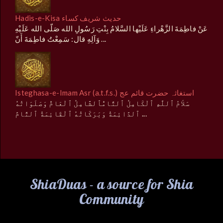
Hadis-e-Kisa حدیث شریف کساء
عَنْ فاطِمَةَ الزَّهْراءِ عَلَيْها السَّلامُ بِنْتِ رَسُولِ الله صَلّى الله عَلَيْهِ
وَآلِهِ قال: سَمِعْتُ فاطِمَةَ أَنّ ...
Isteghasa-e-Imam Asr (a.t.f.s.) استغاثہ حضرت قائم عج
سَلاَمُ ٱللَّهِ ٱلْكَامِلُ ٱلتَّامُّٱلشَّامِلُ ٱلْعَامُّ وَصَلَوَاتُهُ
ٱلدَّائِمَةُ وَبَرَكَاتُهُ ٱلْقَائِمَةُ ٱلتَّامَّ ...
ShiaDuas - a source for Shia
Community